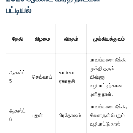
பட்டியல்
தேதி
கிழமை
விரதம்
முக்கியத்துவம்
பாவங்களை நீக்கி
முக்தி தரும்
ஆகஸ்ட்
காமிகா
செவ்வாய்
விஷ்ணு
5
ஏகாதசி
வழிபாட்டிற்கான
புனித நாள்.
பாவங்களை நீக்கி,
ஆகஸ்ட்
புதன்
பிரதோஷம்
சிவனருள் பெறும்
6
வழிபாட்டு நாள்