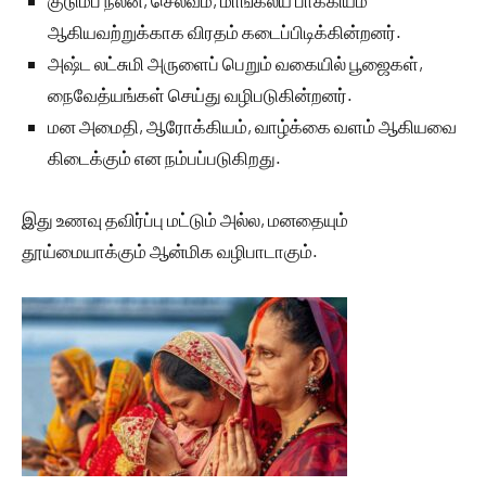
குடும்ப நலன், செல்வம், மாங்கல்ய பாக்கியம்
ஆகியவற்றுக்காக விரதம் கடைப்பிடிக்கின்றனர்.
அஷ்ட லட்சுமி அருளைப் பெறும் வகையில் பூஜைகள்,
நைவேத்யங்கள் செய்து வழிபடுகின்றனர்.
மன அமைதி, ஆரோக்கியம், வாழ்க்கை வளம் ஆகியவை
கிடைக்கும் என நம்பப்படுகிறது.
இது உணவு தவிர்ப்பு மட்டும் அல்ல, மனதையும்
தூய்மையாக்கும் ஆன்மிக வழிபாடாகும்.