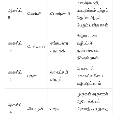
மன அமைதி,
ஆகஸ்ட்
பாவநீக்கம் மற்றும்
வெள்ளி
பௌர்ணமி
8
தெய்வ அருள்
பெறும் புனித நாள்
விநாயகரை
ஆகஸ்ட்
சங்கடஹர
வழிபட்டு
செவ்வாய்
12
சதுர்த்தி
துன்பங்களை
நீக்கும் நாள்.
பெண்கள்
ஆகஸ்ட்
வர லட்சுமி
புதன்
மகாலட்சுமியை
13
விரதம்
வழிபடும் நாள்
முருகன் அருளால்
ஆரோக்கியம்,
ஆகஸ்ட்
வியாழன்
சஷ்டி
அமைதி, குழந்தை
14