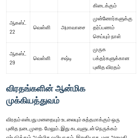
கிடைக்கும்
முன்னோர்களுக்கு
ஆகஸ்ட்
வெள்ளி
அமாவாசை
தர்ப்பணம்
22
செய்யும் நாள்
முருக
ஆகஸ்ட்
வெள்ளி
சஷ்டி
பக்தர்களுக்கான
29
புனித விரதம்
விரதங்களின் ஆன்மிக
முக்கியத்துவம்
விரதம் என்பது மனதையும் உடலையும் சுத்தமாக்கும் ஒரு
புனித நடைமுறை. மேலும், இது கடவுளுடன் நெருக்கம்
ஏற்படுத்தும் ஆன்மிக வழியாகும். இறுதியாக, மன அமைதி,