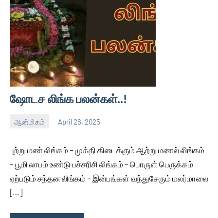
ஷோடச லிங்க பலன்கள்..!
ஆன்மிகம்
April 26, 2025
Thagaval
No
Kalam
comments
புற்று மண் லிங்கம் – முக்தி கிடைக்கும் ஆற்று மணல் லிங்கம்
– பூமி லாபம் உண்டு பச்சரிசி லிங்கம் – பொருள் பெருக்கம்
ஏற்படும் சந்தன லிங்கம் – இன்பங்கள் வந்துசேரும் மலர்மாலை
[…]