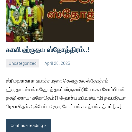
காளி ஹ்ருதய ஸ்தோத்திரம்..!
Uncategorized
April 26, 2025
Thagaval
No
Kalam
comments
ஸ்ரீ மஹாகாள உவாச்ச மஹா கௌதுகல ஸ்தோத்ரம்
ஹ்ருதயாக்யம் மஹோத்தமம் ஸ்ருணப்ரியே மகா கோப்பியன்
தக்ஷி ணாய: சுகோபிதம் (1) அவாச்ய மபிவஸ்யாமி தவப்ரீத்யா
பிரகாசிதம் அன்யேப்ய: குரு கோப்யம் ச சத்யம் சத்யம் […]
Continue reading