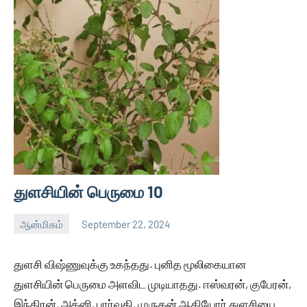
துளசியின் பெருமை 10
ஆன்மிகம்
September 22, 2024
Thagaval
No
Kalam
comments
துளசி விஷ்ணுவுக்கு உகந்தது. புனித மூலிகையான
துளசியின் பெருமை அளவிட முடியாதது. ஈஸ்வரன், குபேரன்,
இந்திரன், அக்னி, பார்வதி, முருகன் ஆகியோர் துளசியை