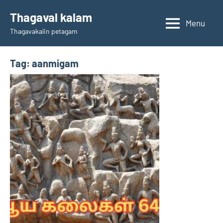
Skip
Thagaval kalam
to
Menu
Thagavakalin petagam
content
Tag:
aanmigam