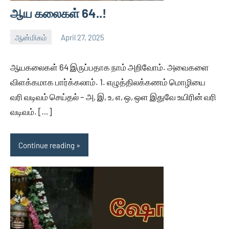
ஆய கலைகள் 64..!
ஆன்மிகம்
April 27, 2025
Thagaval
No
Kalam
comments
ஆயகலைகள் 64 இருப்பதாக நாம் அறிவோம். அவைகளை
விளக்கமாக பார்க்கலாம். 1. எழுத்திலக்கணம் மொழியை
வரி வடிவம் செய்தல் – அ, இ, உ, எ, ஒ, ஒள இதுவே உயிரின் வரி
வடிவம். […]
Continue reading