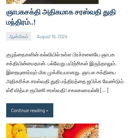
ஞாபகசக்தி அதிகமாக சரஸ்வதி துதி
மந்திரம்..!
ஆன்மிகம்
August 19, 2024
Thagaval
No
Kalam
comments
குழந்தைகளின் கல்வியில் உள்ள பிரச்சனையே ஞாபக
சக்தியின்மைதான். பல்வேறு பயிற்சிகள் இருந்தாலும்,
இறையுணர்வும் மிக முக்கியமானது. ஞாபக சக்தியை
அதிகரிக்க சரஸ்வதி துதி மந்திரத்தை ஜபிக்க வேண்டும்.
ஸ்ரீ வித்யா ரூபிணி சரஸ்வதி! சகலகலாவல்லி […]
Continue reading