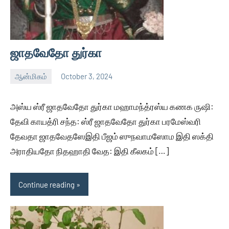
ஜாதவேதோ துர்கா
ஆன்மிகம்
October 3, 2024
Thagaval
No
Kalam
comments
அஸ்ய ஸ்ரீ ஜாதவேதோ துர்கா மஹாமந்த்ரஸ்ய கணக ருஷி:
தேவி காயத்ரி சந்த: ஸ்ரீ ஜாதவேதோ துர்கா பரமேஸ்வரி
தேவதா ஜாதவேதஸேஇதி பீஜம் ஸுநவாமஸோம இதி ஸக்தி
அராதியதோ நிதஹாதி வேத: இதி கீலகம் […]
Continue reading