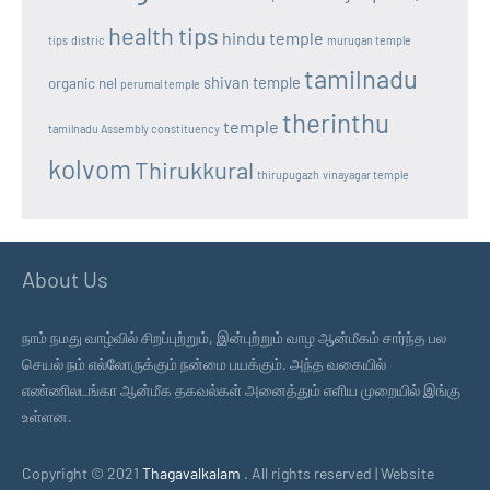
health tips
hindu temple
tips
distric
murugan temple
tamilnadu
shivan temple
organic nel
perumal temple
therinthu
temple
tamilnadu Assembly constituency
kolvom
Thirukkural
thirupugazh
vinayagar temple
About Us
நாம் நமது வாழ்வில் சிறப்புற்றும், இன்புற்றும் வாழ ஆன்மீகம் சார்ந்த பல
செயல் நம் எல்லோருக்கும் நன்மை பயக்கும். அந்த வகையில்
எண்ணிலடங்கா ஆன்மீக தகவல்கள் அனைத்தும் எளிய முறையில் இங்கு
உள்ளன.
Copyright © 2021
Thagavalkalam
. All rights reserved | Website