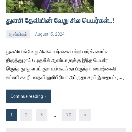
துளசி தேவியின் வேறு சில பெயர்கள்..!
ஆன்மிகம்
August 13, 2024
Thagaval
No
Kalam
comments
துளசியின் வேறு சில பெயர்களை பற்றி பார்க்கலாம்.
திருத்துழாய் ( முதலில் ஆண்டாளுக்கு இந்த பெயரே
இருந்தது) துளபம் துளவம் சுகந்தா பிருந்தா வைஷ்ணவி
லட்சுமி கவுரி மாதவி ஹரிபிரியா அம்ருதா சுரபி இதையும் […]
Continue reading
Posts
Next
1
2
3
…
70
»
Posts
pagination