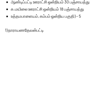
ஆண்டிப்பட்டி ஊராட்சி ஒன்றியம் 30 பஞ்சாயத்து
க.மயிலை ஊராட்சி ஒன்றியம் 18 பஞ்சாயத்து
உத்தமபாளையம், கம்பம் ஒன்றிய பகுதி) – 5
1) நாராயணதேவன்பட்டி