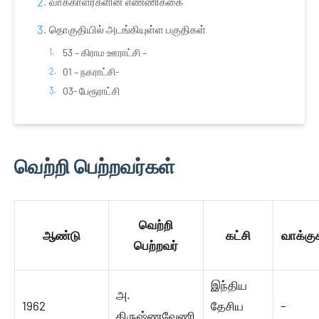
வாக்காளர்களின் எண்ணிக்கை
தொகுதியில் அடங்கியுள்ள பகுதிகள்
53 – கிராம ஊராட்சி –
01 – நகராட்சி-
03- பேரூராட்சி
வெற்றி பெற்றவர்கள்
வெற்றி
ஆண்டு
கட்சி
வாக்கு
பெற்றவர்
இந்திய
அ.
1962
தேசிய
–
கிருஷ்ணவேணி