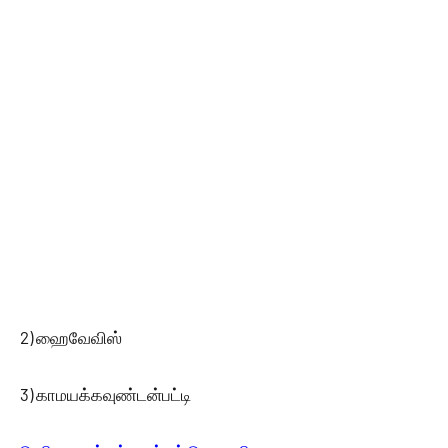
2) ஹைவேவிஸ்
3) காமயக்கவுண்டன்பட்டி