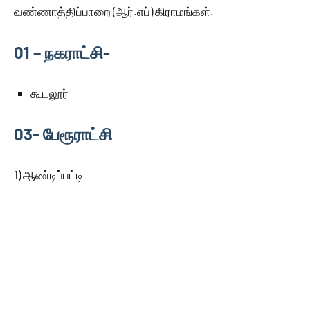
வண்ணாத்திப்பாறை (ஆர்.எப்) கிராமங்கள்.
01 – நகராட்சி-
கூடலூர்
03- பேரூராட்சி
1) ஆண்டிப்பட்டி