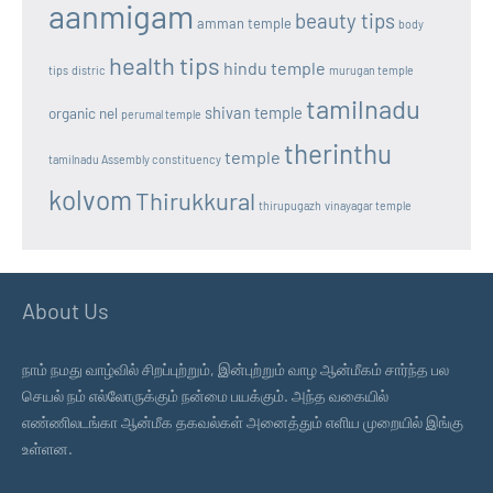
aanmigam
beauty tips
amman temple
body
health tips
hindu temple
tips
distric
murugan temple
tamilnadu
shivan temple
organic nel
perumal temple
therinthu
temple
tamilnadu Assembly constituency
kolvom
Thirukkural
thirupugazh
vinayagar temple
About Us
நாம் நமது வாழ்வில் சிறப்புற்றும், இன்புற்றும் வாழ ஆன்மீகம் சார்ந்த பல
செயல் நம் எல்லோருக்கும் நன்மை பயக்கும். அந்த வகையில்
எண்ணிலடங்கா ஆன்மீக தகவல்கள் அனைத்தும் எளிய முறையில் இங்கு
உள்ளன.