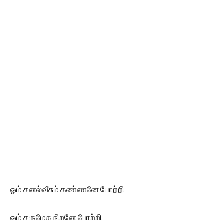
ஓம் கனல்வீசும் கண்ணனே போற்றி
ஓம் கருமேக நிறனே போற்றி