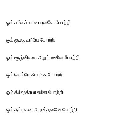
ஓம் சுவேச்சா பைரவனே போற்றி
ஓம் சூலதாரியே போற்றி
ஓம் சூழ்வினை அறுப்பவனே போற்றி
ஓம் செம்மேனியனே போற்றி
ஓம் க்ஷேத்ரபாலனே போற்றி
ஓம் தட்சனை அழித்தவனே போற்றி