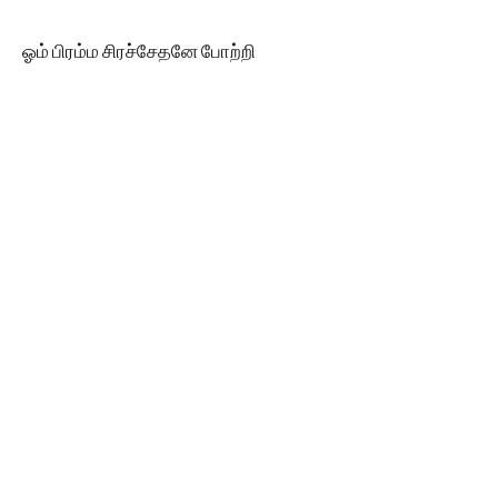
ஓம் பிரம்ம சிரச்சேதனே போற்றி