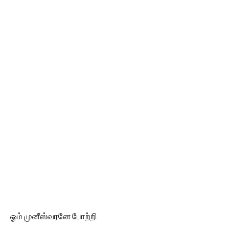
ஓம் முனீஸ்வரனே போற்றி