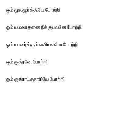
ஓம் மூலமூர்த்தியே போற்றி
ஓம் யமவாதனை நீக்குபவனே போற்றி
ஓம் யாவர்க்கும் எளியவனே போற்றி
ஓம் ருத்ரனே போற்றி
ஓம் ருத்ராட்சதாரியே போற்றி