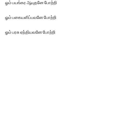
ஓம் பயங்கர ஆயுதனே போற்றி
ஓம் பகையளிப்பவனே போற்றி
ஓம் பரசு ஏந்தியவனே போற்றி