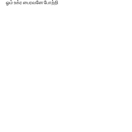
ஓம் உக்ர பைரவனே போற்றி