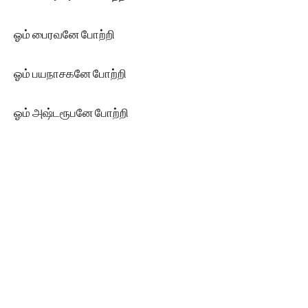
ஓம் பைரவனே போற்றி
ஓம் பயநாசகனே போற்றி
ஓம் அஷ்டரூபனே போற்றி