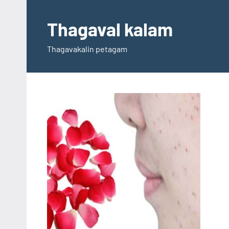
Skip
to
Thagaval kalam
content
Thagavakalin petagam