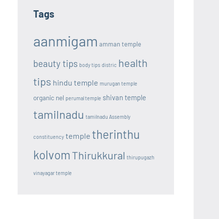
Tags
aanmigam
amman temple
health
beauty tips
body tips
distric
tips
hindu temple
murugan temple
shivan temple
organic nel
perumal temple
tamilnadu
tamilnadu Assembly
therinthu
temple
constituency
kolvom
Thirukkural
thirupugazh
vinayagar temple