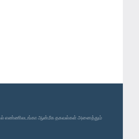
த வகையில் எண்ணிலடங்கா ஆன்மீக தகவல்கள் அனைத்தும்