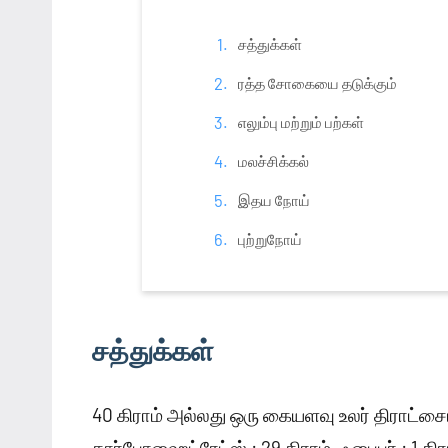
சத்துக்கள்
ரத்த சோகையை தடுக்கும்
எலும்பு மற்றும் பற்கள்
மலச்சிக்கல்
இதய நோய்
புற்றுநோய்
சத்துக்கள்
40 கிராம் அல்லது ஒரு கையளவு உலர் திராட்சையில
கார்போஹைட்ரேட்ஸ் : 29 கிராம், ஃபைபர் : 1 கிரா