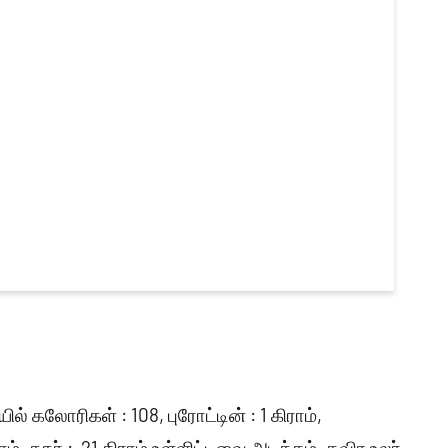
் கலோரிகள் : 108, புரோட்டின் : 1 கிராம்,
ம், சுகர் : 21 கிராம் உள்ளிட்டவை அடக்கம். தவிர உலர்