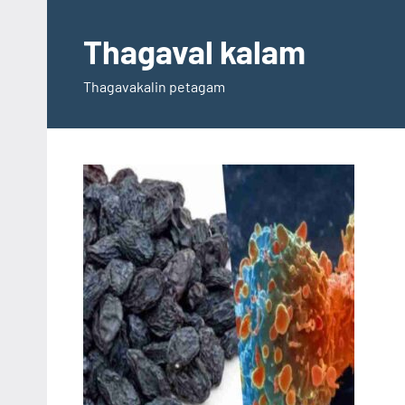
Skip
to
Thagaval kalam
content
Thagavakalin petagam