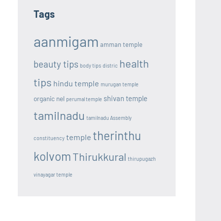
Tags
aanmigam
amman temple
health
beauty tips
body tips
distric
tips
hindu temple
murugan temple
shivan temple
organic nel
perumal temple
tamilnadu
tamilnadu Assembly
therinthu
temple
constituency
kolvom
Thirukkural
thirupugazh
vinayagar temple