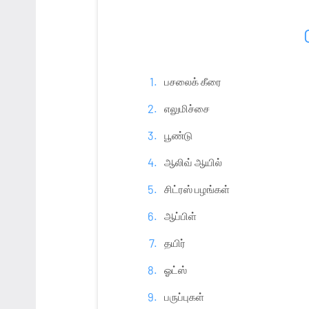
பசலைக் கீரை
எலுமிச்சை
பூண்டு
ஆலிவ் ஆயில்
சிட்ரஸ் பழங்கள்
ஆப்பிள்
தயிர்
ஓட்ஸ்
பருப்புகள்