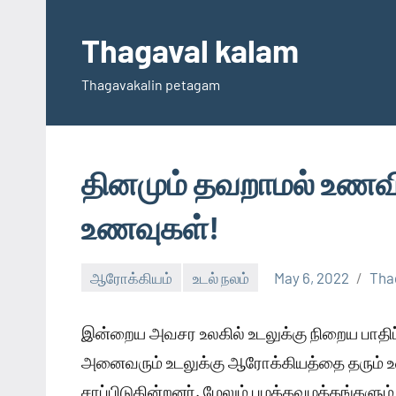
Skip
to
Thagaval kalam
content
Thagavakalin petagam
தினமும் தவறாமல் உணவி
உணவுகள்!
ஆரோக்கியம்
உடல் நலம்
May 6, 2022
Tha
இன்றைய அவசர உலகில் உடலுக்கு நிறைய பாதிப்
அனைவரும் உடலுக்கு ஆரோக்கியத்தை தரும் 
சாப்பிடுகின்றனர். மேலும் பழக்கவழக்கங்கள