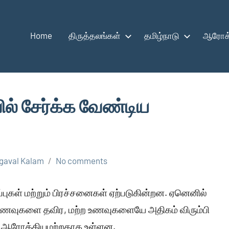
Home
திருத்தலங்கள்
தமிழ்நாடு
ஆரோக்
ல் சேர்க்க வேண்டிய
gaval Kalam
No comments
புகள் மற்றும் பிரச்சனைகள் ஏற்படுகின்றன. ஏனெனில்
உணவுகளை தவிர, மற்ற உணவுகளையே அதிகம் விரும்பி
ும் ஆரோக்கியமற்றதாக உள்ளன.