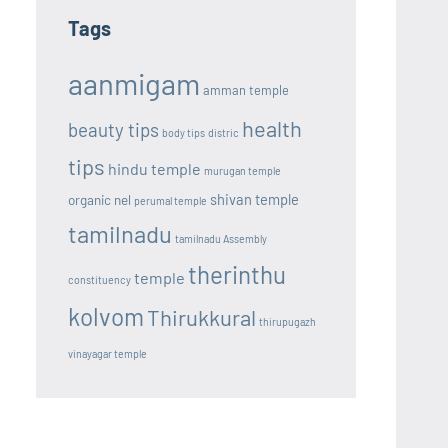
Tags
aanmigam
amman temple
health
beauty tips
body tips
distric
tips
hindu temple
murugan temple
shivan temple
organic nel
perumal temple
tamilnadu
tamilnadu Assembly
therinthu
temple
constituency
kolvom
Thirukkural
thirupugazh
vinayagar temple