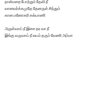
நான்மறை போற்றும் தேவி நீ
வானவர்க்கமுதே தேனருள் சிந்தும்
கான மனோகரி கல்யாணி
அருள்வாய் நீ இசை தர வா நீ
இங்கு வருவாய் நீ லயம் தரும் வேணி அம்மா