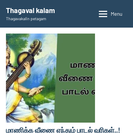
Skip
Thagaval kalam
to
Menu
Thagavakalin petagam
content
மாணிக்க வீணை ஏந்தும் பாடல் வரிகள்..!