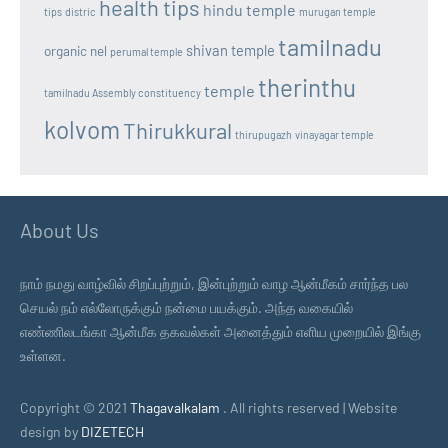
health tips
hindu temple
tips
distric
murugan temple
tamilnadu
shivan temple
organic nel
perumal temple
therinthu
temple
tamilnadu Assembly constituency
kolvom
Thirukkural
thirupugazh
vinayagar temple
About Us
நாம் நமது வாழ்வில் சிறப்புற்றும், இன்புற்றும் வாழ ஆன்மீகம் சார்ந்த பல
செயல் நம் எல்லோருக்கும் நன்மை பயக்கும். அந்த வகையில்
எண்ணிலடங்கா ஆன்மீக தகவல்கள் அனைத்தும் எளிய முறையில் இங்கு
உள்ளன.
Copyright © 2021
Thagavalkalam
. All rights reserved | Website
design by
DIZETECH