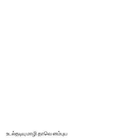
உடல்தடியு மாழி தாவெ னம்புய