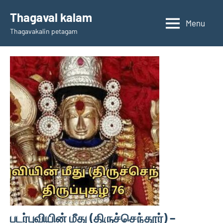
Skip
Thagaval kalam
to
Menu
Thagavakalin petagam
content
படர்புவியின் மீது (திருச்செந்தூர்) –