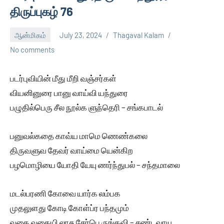
திருப்புகழ் 76
ஆன்மிகம்
July 23, 2024
Thagaval Kalam
No comments
படர்புவியின் மீது மீறி வஞ்சர்கள்
வியனினுரை பானு வாய்வி யந்துரை
பழுதில்பெரு சீல நூல்க ளுந்தெரி – சங்கபாடல்
பனுவல்கதை காவ்ய மாமெ ணெண்கலை
திருவளுவ தேவர் வாய்மை யென்கிற
பழமொழியை யோதி யேயு ணர்ந்துபல் – சந்தமாலை
மடல்பரணி கோவை யார்க லம்பக
முதலுளது கோடி கோள்ப்ர பந்தமும்
வகை வகையி லாசு சேர்பெ ருங்கவி – சண்டவாயு