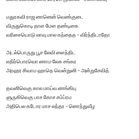
மதுரகவி ராஜ னானென் வெண்குடை
விருதுகொடி தாள மேள தண்டிகை
வரிசையொடு லாவு மால கந்தைத – விர்ந்திடாதோ
அடல்பொருது பூச லேவி ளைந்திட
எதிர்பொரவொ ணாம லேக சங்கர
அரஹர சிவாம ஹாதெ வென்றுனி – அன்றுசேவித்
தவனிவெகு கால மாய்வ ணங்கியு
ளுருகிவெகு பாச கோச சம்ப்ரம
அதிபெல கடோர மாச லந்தர – னொந்துவீழ