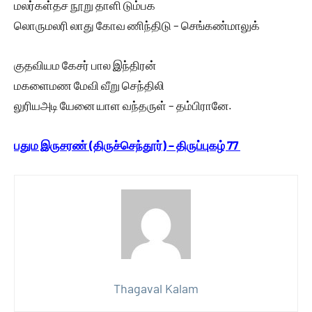
மலர்கள்தச நூறு தாளி டும்பக
லொருமலரி லாது கோவ ணிந்திடு – செங்கண்மாலுக்
குதவியம கேசர் பால இந்திரன்
மகளைமண மேவி வீறு செந்திலி
லுரியஅடி யேனை யாள வந்தருள் – தம்பிரானே.
பதும இருசரண் (திருச்செந்தூர்) – திருப்புகழ் 77
Thagaval Kalam