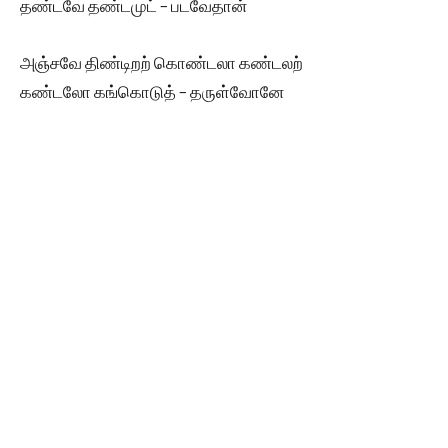
தண்டவே தண்டமுட் – படவேதான்
அஞ்சவே திண்டிறற் கொண்டலா கண்டலற்
கண்டலோ கங்கொடுத் – தருள்வோனே