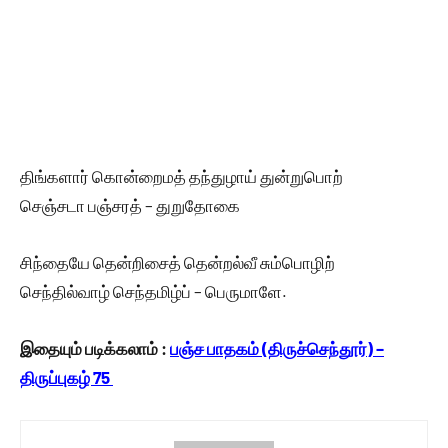
திங்களார் கொன்றைமத் தந்துழாய் துன்றுபொற்
செஞ்சடா பஞ்சரத் – துறுதோகை
சிந்தையே தென்றிசைத் தென்றல்வீ சும்பொழிற்
செந்தில்வாழ் செந்தமிழ்ப் – பெருமாளே.
இதையும் படிக்கலாம் :
பஞ்ச பாதகம் (திருச்செந்தூர்) –
திருப்புகழ் 75