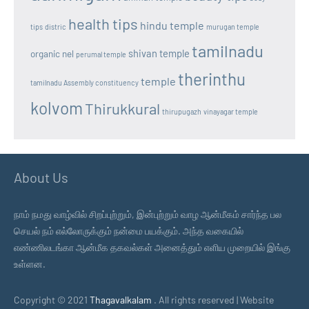
health tips
hindu temple
tips
distric
murugan temple
tamilnadu
shivan temple
organic nel
perumal temple
therinthu
temple
tamilnadu Assembly constituency
kolvom
Thirukkural
thirupugazh
vinayagar temple
About Us
நாம் நமது வாழ்வில் சிறப்புற்றும், இன்புற்றும் வாழ ஆன்மீகம் சார்ந்த பல
செயல் நம் எல்லோருக்கும் நன்மை பயக்கும். அந்த வகையில்
எண்ணிலடங்கா ஆன்மீக தகவல்கள் அனைத்தும் எளிய முறையில் இங்கு
உள்ளன.
Copyright © 2021
Thagavalkalam
. All rights reserved | Website