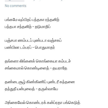
No comments
பங்கமே வும்பிறப் பந்தகா ரந்தனிற்
பந்தபா சந்தனிற் – றடுமாறிப்
பஞ்சபா ணம்படப் புண்படா வஞ்சகப்
பண்பிலா டம்பரப் – பொதுமாதர்
தங்களா லிங்கனக் கொங்கையா கம்படச்
சங்கைமால் கொண்டிளைத் – தயராதே
தண்டைசூழ் கிண்கிணிப் புண்டரீ கந்தனை
தந்துநீ யன்புவைத் – தருள்வாயே
அங்கைவேல் கொண்டரக் கன்ப்ரதா பங்கெடுத்