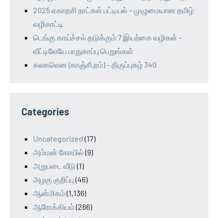
2025 ஏகாதசி நாட்கள் பட்டியல் – முழுமையான தமிழ்
வழிகாட்டி
டெங்கு காய்ச்சல் தடுக்கும் 7 இயற்கை வழிகள் –
வீட்டிலேயே பாதுகாப்பு பெறுங்கள்
கலகலென (காஞ்சீபுரம்) – திருப்புகழ் 340
Categories
Uncategorized
(17)
அம்மன் கோயில்
(9)
அறுபடை வீடு
(1)
அழகு குறிப்பு
(46)
ஆன்மிகம்
(1,136)
ஆரோக்கியம்
(266)