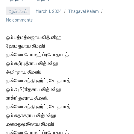
ஆன்மிகம்
March 1, 2024
Thagaval Kalam
No comments
ஓம் பத்மத்வஜாய வித்மஹே
ஹேமரூபாய தீமஹி
தன்னோ சோமஹ் ப்ரசோதயாத்
ஓம் க்ஷீரபுத்ராய வித்மஹே
அமிர்தாய தீமஹி
தன்னோ சந்திரஹ் ப்ரசோதயாத்
ஓம் அமிர்தேசாய வித்மஹே
ராத்ரிஞ்சராய தீமஹி
தன்னோ சந்திரஹ் ப்ரசோதயாத்
ஓம் சுதாகராய வித்மஹே
மஹாஓஷதீஸாய தீமஹி
தன்னோ சோமஹ் ப்ரசோதயாத்