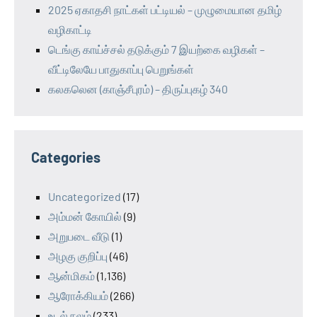
2025 ஏகாதசி நாட்கள் பட்டியல் – முழுமையான தமிழ்
வழிகாட்டி
டெங்கு காய்ச்சல் தடுக்கும் 7 இயற்கை வழிகள் –
வீட்டிலேயே பாதுகாப்பு பெறுங்கள்
கலகலென (காஞ்சீபுரம்) – திருப்புகழ் 340
Categories
Uncategorized
(17)
அம்மன் கோயில்
(9)
அறுபடை வீடு
(1)
அழகு குறிப்பு
(46)
ஆன்மிகம்
(1,136)
ஆரோக்கியம்
(266)
உடல் நலம்
(233)