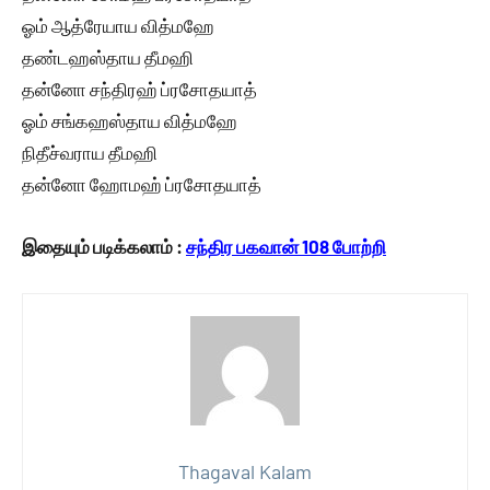
ஓம் ஆத்ரேயாய வித்மஹே
தண்டஹஸ்தாய தீமஹி
தன்னோ சந்திரஹ் ப்ரசோதயாத்
ஓம் சங்கஹஸ்தாய வித்மஹே
நிதீச்வராய தீமஹி
தன்னோ ஹோமஹ் ப்ரசோதயாத்
இதையும் படிக்கலாம் :
சந்திர பகவான் 108 போற்றி
Thagaval Kalam