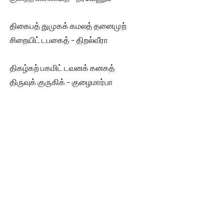
திகைபத் துமுகக் கமலத் தனைமுற்
சிறையிட் டபகைத் – திறல்வீரா
திகழ்கற் பகமிட் டவனக் கனகத்
திருவுக் குருகிக் – குழைமார்பா