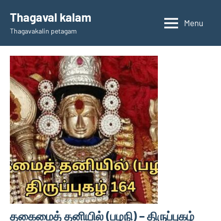
Skip
Thagaval kalam
to
Menu
Thagavakalin petagam
content
தகைமைத் தனியில் (பழநி) – திருப்புகழ்