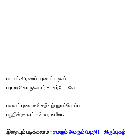
பகலக் கிரணப் பரணச் சடிலப்
பரமற் கொருசொற் – பகர்வோனே
பவனப் புவனச் செறிவுற் றுயர்மெய்ப்
பழநிக் குமரப் – பெருமாளே.
இதையும் படிக்கலாம் :
தமரும் அமரும் (பழநி) – திருப்புகழ்