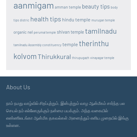
aanmigam
beauty tips
amman temple
body
health tips
hindu temple
tips
distric
murugan temple
tamilnadu
shivan temple
organic nel
perumal temple
therinthu
temple
tamilnadu Assembly constituency
kolvom
Thirukkural
thirupugazh
vinayagar temple
About Us
நாம் நமது வாழ்வில் சிறப்புற்றும், இன்புற்றும் வாழ ஆன்மீகம் சார்ந்த பல
செயல் நம் எல்லோருக்கும் நன்மை பயக்கும். அந்த வகையில்
எண்ணிலடங்கா ஆன்மீக தகவல்கள் அனைத்தும் எளிய முறையில் இங்கு
உள்ளன.