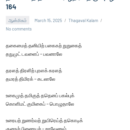
164
ஆன்மிகம்
March 15, 2025
Thagaval Kalam
No comments
தகைமைத் தனியிற் பகைகற் றுறுகைத்
தநுமுட் டவளைப் – பவனாலே
தரளத் திரளிற் புரளக் கரளத்
தமரத் திமிரக் – கடலாலே
உகைமுத் தமிகுத் ததெனப் பகல்புக்
கொளிமட் குமிகைப் – பொழுதாலே
உரையற் றுணர்வற் றுயிரெய்த் தகொடிக்
குனநற் பிணையற் – றரவேணும்