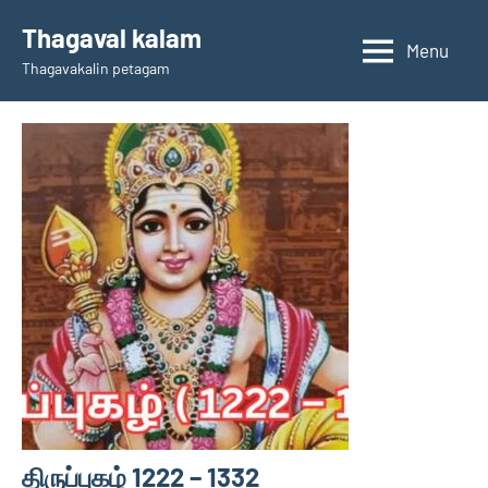
Skip
Thagaval kalam
to
Menu
Thagavakalin petagam
content
திருப்புகழ் 1222 – 1332