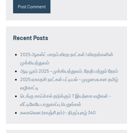
Recent Posts
2025 ஆகஸ்ட் மாதம் விரத நாட்கள் | விரதங்களின்
முக்கியத்துவம்
ஆடி பூரம் 2025 – முக்கியத்துவம், தேதி மற்றும் நேரம்
2025 ஏகாதசி நாட்கள் பட்டியல் – முழுமையான தமிழ்
வழிகாட்டி
டெங்கு காய்ச்சல் தடுக்கும் 7 இயற்கை வழிகள் –
வீட்டிலேயே பாதுகாப்பு பெறுங்கள்
கலகலென (காஞ்சீபுரம்) – திருப்புகழ் 340