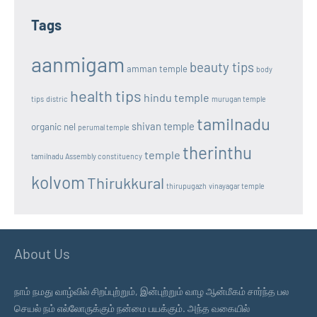
Tags
aanmigam
beauty tips
amman temple
body
health tips
hindu temple
tips
distric
murugan temple
tamilnadu
shivan temple
organic nel
perumal temple
therinthu
temple
tamilnadu Assembly constituency
kolvom
Thirukkural
thirupugazh
vinayagar temple
About Us
நாம் நமது வாழ்வில் சிறப்புற்றும், இன்புற்றும் வாழ ஆன்மீகம் சார்ந்த பல
செயல் நம் எல்லோருக்கும் நன்மை பயக்கும். அந்த வகையில்