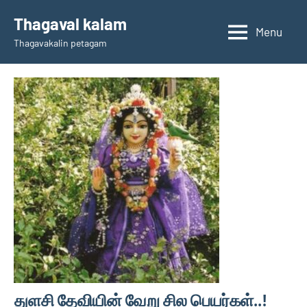
Skip
Thagaval kalam
to
Menu
Thagavakalin petagam
content
துளசி தேவியின் வேறு சில பெயர்கள்..!