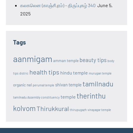
கலகலென (காஞ்சீபுரம்) – திருப்புகழ் 340
June 5,
2025
Tags
aanmigam
beauty tips
amman temple
body
health tips
hindu temple
tips
distric
murugan temple
tamilnadu
shivan temple
organic nel
perumal temple
therinthu
temple
tamilnadu Assembly constituency
kolvom
Thirukkural
thirupugazh
vinayagar temple