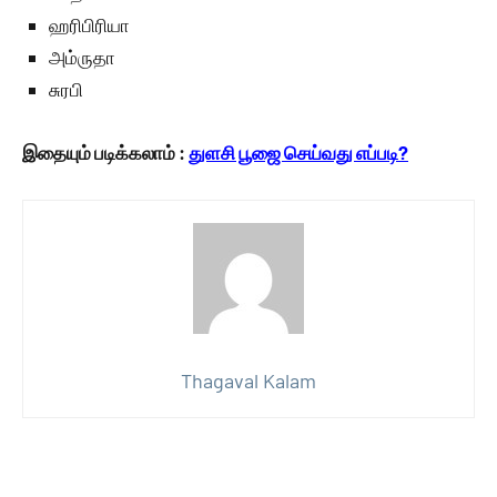
ஹரிபிரியா
அம்ருதா
சுரபி
இதையும் படிக்கலாம் :
துளசி பூஜை செய்வது எப்படி?
Thagaval Kalam