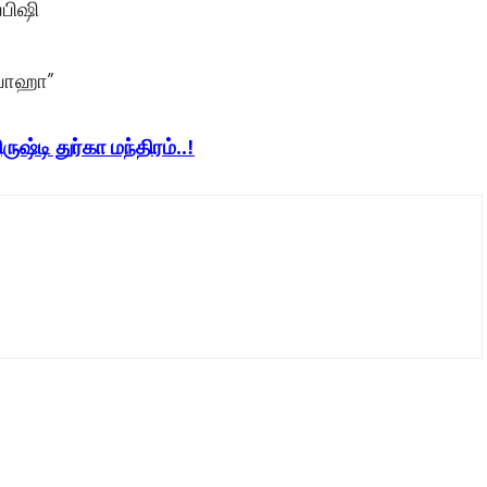
வபிஷி
்வாஹா”
ிருஷ்டி துர்கா மந்திரம்..!