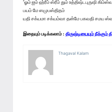
“ஓம் ஐம் ஹ்ரீம் ஸ்ரீம் தும் உத்திஷ்டபுருஷி கிம்ஸ்
பயம் மே ஸமுபஸ்திதம்
யதி சக்யமா சக்யம்வா தன்மே பகவதி சமய ஸ
இதையும் படிக்கலாம் :
திருஷ்டியையும் நீக்கும் த
Thagaval Kalam