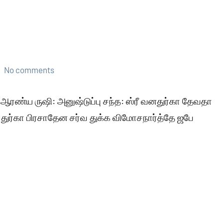
No comments
ஆரண்ய ருஷி: அனுஷ்டுப்பு சந்த: ஸ்ரீ வனதுர்கா தேவதா
வன துர்கா பிரசாதேன சர்வ துக்க விமோசநார்த்தே ஜபே