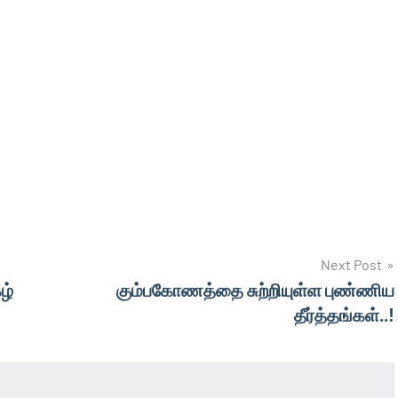
Next Post
ழ்
கும்பகோணத்தை சுற்றியுள்ள புண்ணிய
தீர்த்தங்கள்..!