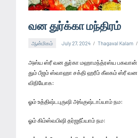
வன துர்க்கா மந்திரம்
ஆன்மிகம்
July 27, 2024
Thagaval Kalam
அஸ்ய ஸ்ரீ வன துர்கா மஹாமந்த்ரஸ்ய பகவான் 
தும் பீஜம் ஸ்வாஹா சக்தி ஹரீம் கீலகம் ஸ்ரீ 
விநியோக:
ஓம் உத்திஷ்டபுருஷி அங்குஷ்டாப்யாம் நம:
ஓம் கிம்ஸ்வபிஷி தர்ஜநீப்யாம் நம: