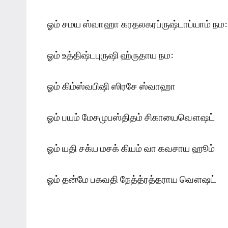
ஓம் சமய ஸ்வாஹா கரதலகரப்ருஷ்டாப்யாம் நம:
ஓம் உத்திஷ்டபுருஷி ஹ்ருதாய நம:
ஓம் கிம்ஸ்வபிஷி ஸிரசே ஸ்வாஹா
ஓம் பயம் மேசமுபஸ்திதம் சிகாயைவௌஷட்
ஓம் யதி சக்ய மசக் கியம் வா கவசாய ஹூம்
ஓம் தன்மே பகவதி நேத்த்ரத்தராய வௌஷட்