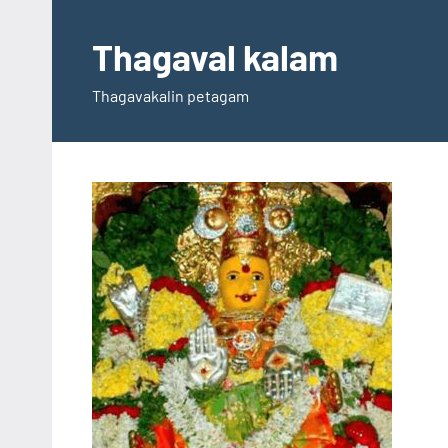
Skip
to
Thagaval kalam
content
Thagavakalin petagam