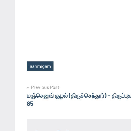
aanmigam
Tags
Post
Previous Post
மஞ்செனுங் குழல் (திருச்செந்தூர்) – திருப்புக
navigation
85