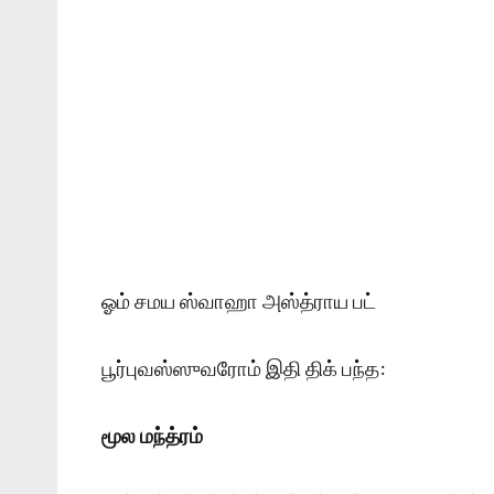
ஓம் சமய ஸ்வாஹா அஸ்த்ராய பட்
பூர்புவஸ்ஸுவரோம் இதி திக் பந்த:
மூல மந்த்ரம்