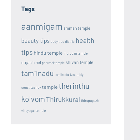
Tags
aanmigam
amman temple
health
beauty tips
body tips
distric
tips
hindu temple
murugan temple
shivan temple
organic nel
perumal temple
tamilnadu
tamilnadu Assembly
therinthu
temple
constituency
kolvom
Thirukkural
thirupugazh
vinayagar temple