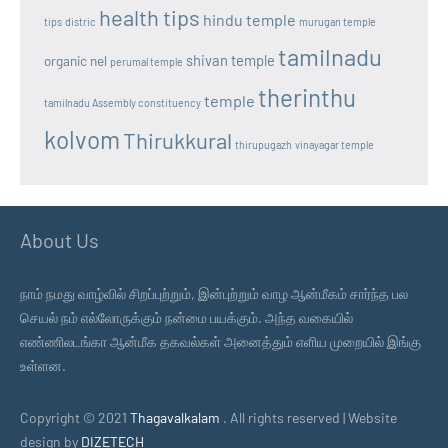
health tips
hindu temple
tips
distric
murugan temple
tamilnadu
shivan temple
organic nel
perumal temple
therinthu
temple
tamilnadu Assembly constituency
kolvom
Thirukkural
thirupugazh
vinayagar temple
About Us
நாம் நமது வாழ்வில் சிறப்புற்றும், இன்புற்றும் வாழ ஆன்மீகம் சார்ந்த பல
செயல் நம் எல்லோருக்கும் நன்மை பயக்கும். அந்த வகையில்
எண்ணிலடங்கா ஆன்மீக தகவல்கள் அனைத்தும் எளிய முறையில் இங்கு
உள்ளன.
Copyright © 2021
Thagavalkalam
. All rights reserved | Website
design by
DIZETECH