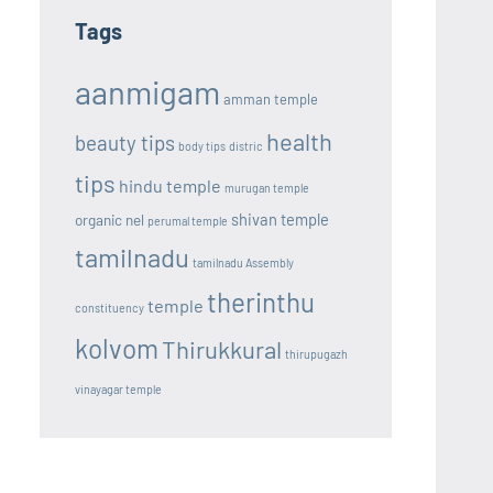
Tags
aanmigam
amman temple
health
beauty tips
body tips
distric
tips
hindu temple
murugan temple
shivan temple
organic nel
perumal temple
tamilnadu
tamilnadu Assembly
therinthu
temple
constituency
kolvom
Thirukkural
thirupugazh
vinayagar temple