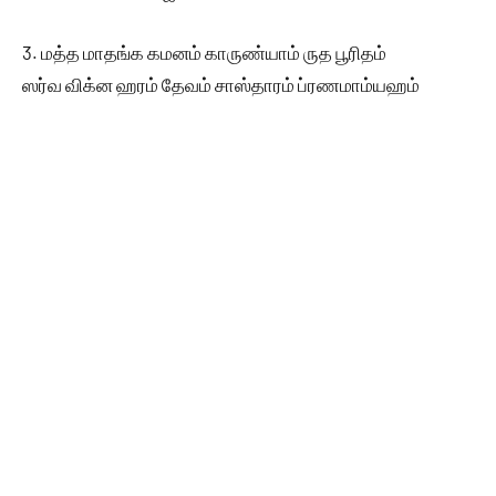
3. மத்த மாதங்க கமனம் காருண்யாம் ருத பூரிதம்
ஸர்வ விக்ன ஹரம் தேவம் சாஸ்தாரம் ப்ரணமாம்யஹம்