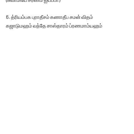
6. த்ரியம்பக புராதீசம் கணாதீப சமன் விதம்
கஜாடுமஹம் வந்தே சாஸ்தாரம் ப்ரணமாம்யஹம்