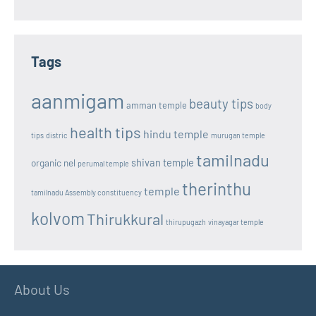
Tags
aanmigam
beauty tips
amman temple
body
health tips
hindu temple
tips
distric
murugan temple
tamilnadu
shivan temple
organic nel
perumal temple
therinthu
temple
tamilnadu Assembly constituency
kolvom
Thirukkural
thirupugazh
vinayagar temple
About Us