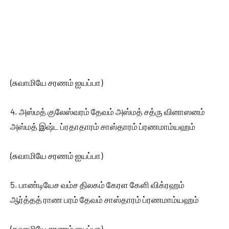
(சுவாமியே சரணம் ஐயப்பா)
4. அஸ்மத் குலேஸ்வரம் தேவம் அஸ்மத் சத்ரு வினாஸனம்
அஸ்மத் இஷ்ட ப்ரதாதாரம் சாஸ்தாரம் ப்ரணமாம்யஹம்
(சுவாமியே சரணம் ஐயப்பா)
5. பாண்டியேச வம்ச திலகம் கேரள கேளி விக்ரஹம்
ஆர்த்தத் ராண பரம் தேவம் சாஸ்தாரம் ப்ரணமாம்யஹம்
(சுவாமியே சரணம் ஐயப்பா)