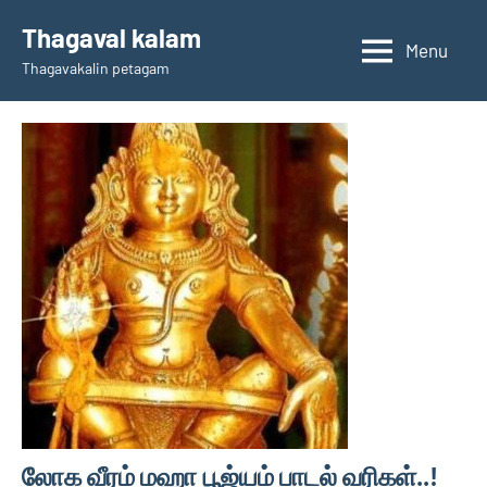
Skip
Thagaval kalam
to
Menu
Thagavakalin petagam
content
லோக வீரம் மஹா பூஜ்யம் பாடல் வரிகள்..!