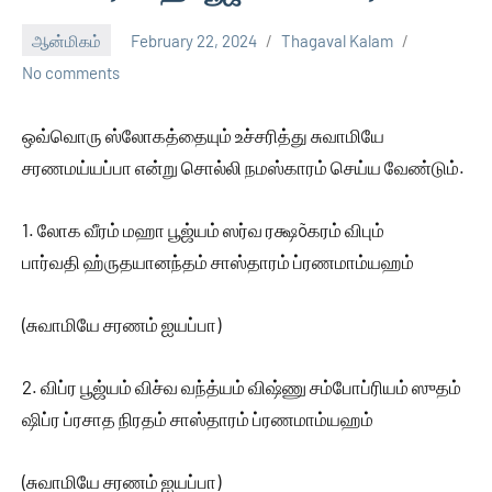
ஆன்மிகம்
February 22, 2024
Thagaval Kalam
No comments
ஒவ்வொரு ஸ்லோகத்தையும் உச்சரித்து சுவாமியே
சரணமய்யப்பா என்று சொல்லி நமஸ்காரம் செய்ய வேண்டும்.
1. லோக வீரம் மஹா பூஜ்யம் ஸர்வ ரக்ஷõகரம் விபும்
பார்வதி ஹ்ருதயானந்தம் சாஸ்தாரம் ப்ரணமாம்யஹம்
(சுவாமியே சரணம் ஐயப்பா)
2. விப்ர பூஜ்யம் விச்வ வந்த்யம் விஷ்ணு சம்போப்ரியம் ஸுதம்
ஷிப்ர ப்ரசாத நிரதம் சாஸ்தாரம் ப்ரணமாம்யஹம்
(சுவாமியே சரணம் ஐயப்பா)