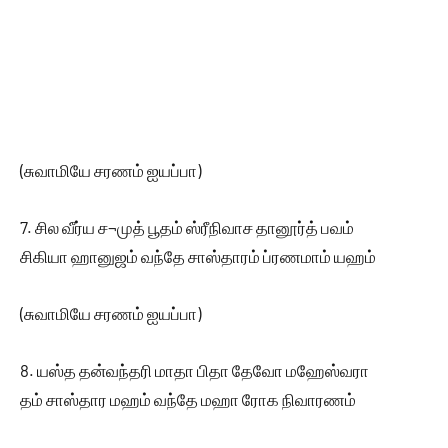
(சுவாமியே சரணம் ஐயப்பா)
7. சில வீர்ய ச¬முத் பூதம் ஸ்ரீநிவாச தானூர்த் பவம்
சிகியா ஹானுஜம் வந்தே சாஸ்தாரம் ப்ரணமாம் யஹம்
(சுவாமியே சரணம் ஐயப்பா)
8. யஸ்த தன்வந்தரி மாதா பிதா தேவோ மஹேஸ்வரா
தம் சாஸ்தார மஹம் வந்தே மஹா ரோக நிவாரணம்