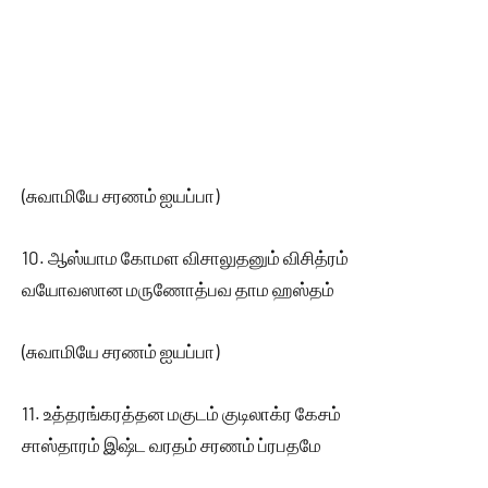
(சுவாமியே சரணம் ஐயப்பா)
10. ஆஸ்யாம கோமள விசாலுதனும் விசித்ரம்
வயோவஸான மருணோத்பவ தாம ஹஸ்தம்
(சுவாமியே சரணம் ஐயப்பா)
11. உத்தரங்கரத்தன மகுடம் குடிலாக்ர கேசம்
சாஸ்தாரம் இஷ்ட வரதம் சரணம் ப்ரபதமே