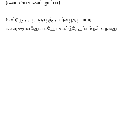
(சுவாமியே சரணம் ஐயப்பா)
9. ஸ்ரீ பூத நாத சதா நந்தா சர்வ பூத தயாபரா
ரக்ஷ ரக்ஷ மாஹோ பாஹோ சாஸ்த்ரே துப்யம் நமோ நமஹ