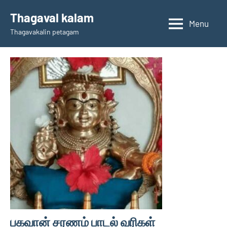
Skip
Thagaval kalam
to
Menu
Thagavakalin petagam
content
பகவான் சரணம் பாடல் வரிகள்