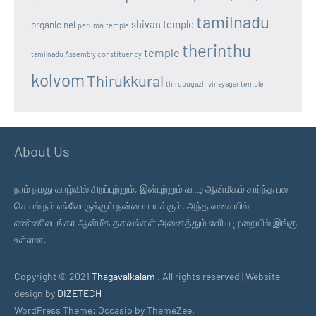
tamilnadu
shivan temple
organic nel
perumal temple
therinthu
temple
tamilnadu Assembly constituency
kolvom
Thirukkural
thirupugazh
vinayagar temple
About Us
நாம் நமது வாழ்வில் சிறப்புற்றும், இன்புற்றும் வாழ ஆன்மீகம் சார்ந்த பல
செயல் நம் எல்லோருக்கும் நன்மை பயக்கும். அந்த வகையில்
எண்ணிலடங்கா ஆன்மீக தகவல்கள் அனைத்தும் எளிய முறையில் இங்கு
உள்ளன.
Copyright © 2021
Thagavalkalam
. All rights reserved | Website
design by
DIZETECH
WordPress Theme: Occasio by ThemeZee.