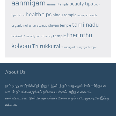
aanmigam
beauty tips
amman temple
body
health tips
hindu temple
tips
distric
murugan temple
tamilnadu
shivan temple
organic nel
perumal temple
therinthu
temple
tamilnadu Assembly constituency
kolvom
Thirukkural
thirupugazh
vinayagar temple
About Us
நாம் நமது வாழ்வில் சிறப்புற்றும், இன்புற்றும் வாழ ஆன்மீகம் சார்ந்த பல
செயல் நம் எல்லோருக்கும் நன்மை பயக்கும். அந்த வகையில்
எண்ணிலடங்கா ஆன்மீக தகவல்கள் அனைத்தும் எளிய முறையில் இங்கு
உள்ளன.