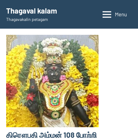
Skip
Thagaval kalam
to
Menu
Thagavakalin petagam
content
திரௌபதி அம்மன் 108 போற்றி