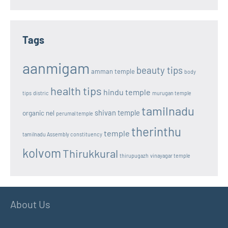
Tags
aanmigam
beauty tips
amman temple
body
health tips
hindu temple
tips
distric
murugan temple
tamilnadu
shivan temple
organic nel
perumal temple
therinthu
temple
tamilnadu Assembly constituency
kolvom
Thirukkural
thirupugazh
vinayagar temple
About Us