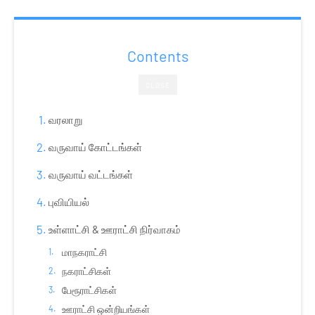
Contents
CLOSE
வரலாறு
வருவாய் கோட்டங்கள்
வருவாய் வட்டங்கள்
புவியியல்
உள்ளாட்சி & ஊராட்சி நிர்வாகம்
மாநகராட்சி
நகராட்சிகள்
பேரூராட்சிகள்
ஊராட்சி ஒன்றியங்கள்