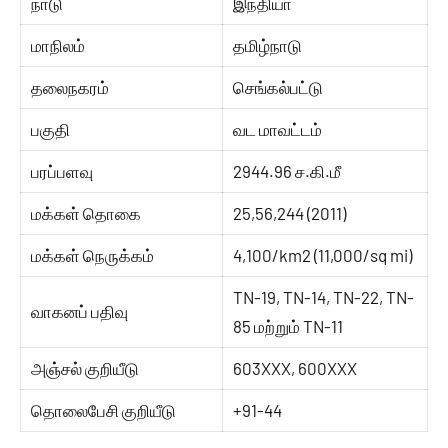
நாடு
இந்தியா
மாநிலம்
தமிழ்நாடு
தலைநகரம்
செங்கல்பட்டு
பகுதி
வட மாவட்டம்
பரப்பளவு
2944.96 ச.கி.மீ
மக்கள் தொகை
25,56,244 (2011)
மக்கள் நெருக்கம்
4,100/km2 (11,000/sq mi)
TN-19, TN-14, TN-22, TN-
வாகனப் பதிவு
85 மற்றும் TN-11
அஞ்சல் குறியீடு
603XXX, 600XXX
தொலைபேசி குறியீடு
+91-44