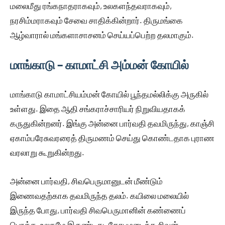
மலைமீது ரங்கநாதராகவும், உலகளந்தவராகவும்,
நரசிம்மராகவும் சேவை சாதிக்கின்றார். திருமங்கை
ஆழ்வாரால் மங்களாசாசனம் செய்யப்பெற்ற தலமாகும்.
மாங்காடு – காமாட்சி அம்மன் கோயில்
மாங்காடு காமாட்சியம்மன் கோயில் பூந்தமல்லிக்கு அருகில்
உள்ளது. இதை ஆதி சங்கராச்சாரியர் நிறுவியதாகக்
கருதுகின்றனர். இங்கு அன்னை பார்வதி தவமிருந்து, காஞ்சி
ஏகாம்பரேசுவரரைத் திருமணம் செய்து கொண்டதாக புராண
வரலாறு கூறுகின்றது.
அன்னை பார்வதி, சிவபெருமானுடன் மீண்டும்
இணைவதற்காக தவமிருந்த தலம். கயிலை மலையில்
இருந்த போது, பார்வதி சிவபெருமானின் கண்ணைப்
பொத்த, உலகமே இருண்டது. கோபமடைந்த சிவன்,