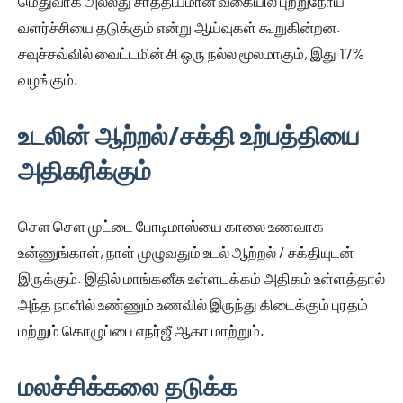
மெதுவாக அல்லது சாத்தியமான வகையில் புற்றுநோய்
வளர்ச்சியை தடுக்கும் என்று ஆய்வுகள் கூறுகின்றன.
சவுச்சவ்வில் வைட்டமின் சி ஒரு நல்ல மூலமாகும், இது 17%
வழங்கும்.
உடலின் ஆற்றல்/சக்தி உற்பத்தியை
அதிகரிக்கும்
சௌ சௌ முட்டை போடிமாஸ்யை காலை உணவாக
உன்ணுங்காள், நாள் முழுவதும் உடல் ஆற்றல் / சக்தியுடன்
இருக்கும். இதில் மாங்கனீசு உள்ளடக்கம் அதிகம் உள்ளத்தால்
அந்த நாளில் உண்ணும் உணவில் இருந்து கிடைக்கும் புரதம்
மற்றும் கொழுப்பை எநர்ஜீ ஆகா மாற்றும்.
மலச்சிக்கலை தடுக்க