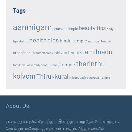
Tags
aanmigam
beauty tips
amman temple
body
health tips
hindu temple
tips
distric
murugan temple
tamilnadu
shivan temple
organic nel
perumal temple
therinthu
temple
tamilnadu Assembly constituency
kolvom
Thirukkural
thirupugazh
vinayagar temple
About Us
நாம் நமது வாழ்வில் சிறப்புற்றும், இன்புற்றும் வாழ ஆன்மீகம் சார்ந்த பல
செயல் நம் எல்லோருக்கும் நன்மை பயக்கும். அந்த வகையில்