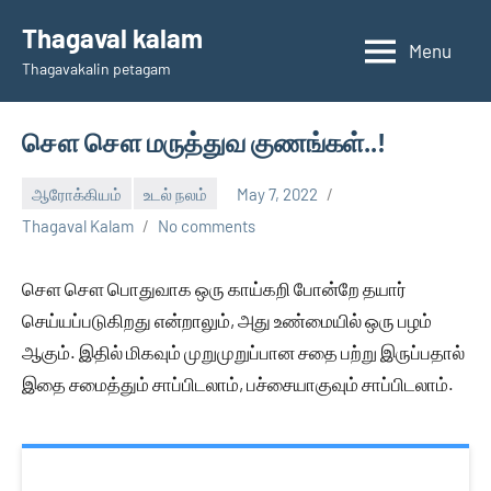
Skip
Thagaval kalam
to
Menu
Thagavakalin petagam
content
சௌ சௌ மருத்துவ குணங்கள்..!
ஆரோக்கியம்
உடல் நலம்
May 7, 2022
Thagaval Kalam
No comments
சௌ சௌ பொதுவாக ஒரு காய்கறி போன்றே தயார்
செய்யப்படுகிறது என்றாலும், அது உண்மையில் ஒரு பழம்
ஆகும். இதில் மிகவும் முறுமுறுப்பான சதை பற்று இருப்பதால்
இதை சமைத்தும் சாப்பிடலாம், பச்சையாகுவும் சாப்பிடலாம்.