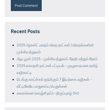
Recent Posts
2025 ஆகஸ்ட் மாதம் விரத நாட்கள் | விரதங்களின்
முக்கியத்துவம்
ஆடி பூரம் 2025 – முக்கியத்துவம், தேதி மற்றும் நேரம்
2025 ஏகாதசி நாட்கள் பட்டியல் – முழுமையான தமிழ்
வழிகாட்டி
டெங்கு காய்ச்சல் தடுக்கும் 7 இயற்கை வழிகள் –
வீட்டிலேயே பாதுகாப்பு பெறுங்கள்
கலகலென (காஞ்சீபுரம்) – திருப்புகழ் 340