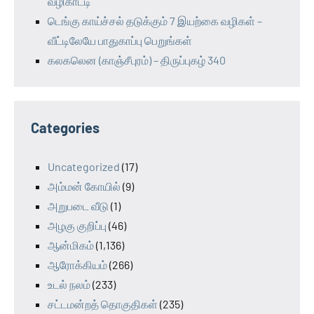
வழிகாட்டி
டெங்கு காய்ச்சல் தடுக்கும் 7 இயற்கை வழிகள் –
வீட்டிலேயே பாதுகாப்பு பெறுங்கள்
கலகலென (காஞ்சீபுரம்) – திருப்புகழ் 340
Categories
Uncategorized
(17)
அம்மன் கோயில்
(9)
அறுபடை வீடு
(1)
அழகு குறிப்பு
(46)
ஆன்மிகம்
(1,136)
ஆரோக்கியம்
(266)
உடல் நலம்
(233)
சட்டமன்றத் தொகுதிகள்
(235)