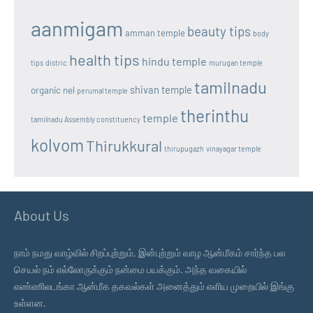
aanmigam
beauty tips
amman temple
body
health tips
hindu temple
tips
distric
murugan temple
tamilnadu
shivan temple
organic nel
perumal temple
therinthu
temple
tamilnadu Assembly constituency
kolvom
Thirukkural
thirupugazh
vinayagar temple
About Us
நாம் நமது வாழ்வில் சிறப்புற்றும், இன்புற்றும் வாழ ஆன்மீகம் சார்ந்த பல
செயல் நம் எல்லோருக்கும் நன்மை பயக்கும். அந்த வகையில்
எண்ணிலடங்கா ஆன்மீக தகவல்கள் அனைத்தும் எளிய முறையில் இங்கு
உள்ளன.