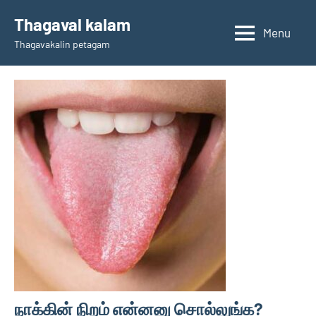
Skip
Thagaval kalam
to
Menu
Thagavakalin petagam
content
நாக்கின் நிறம் என்னனு சொல்லுங்க?