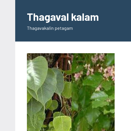
Skip
to
Thagaval kalam
content
Thagavakalin petagam