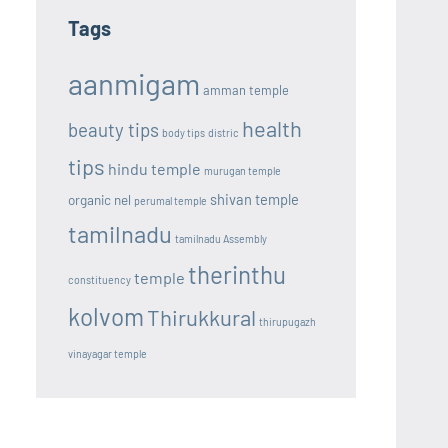
Tags
aanmigam
amman temple
health
beauty tips
body tips
distric
tips
hindu temple
murugan temple
shivan temple
organic nel
perumal temple
tamilnadu
tamilnadu Assembly
therinthu
temple
constituency
kolvom
Thirukkural
thirupugazh
vinayagar temple