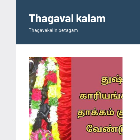
Skip
to
Thagaval kalam
content
Thagavakalin petagam