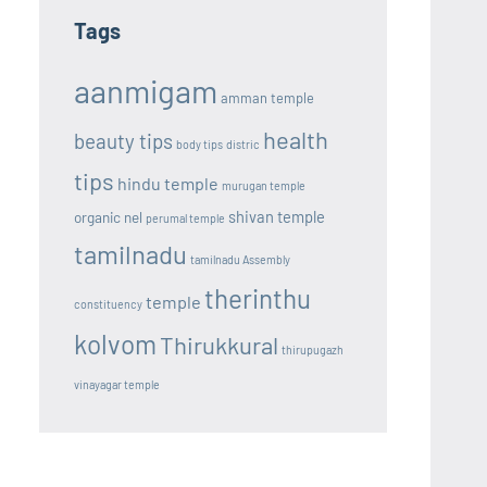
Tags
aanmigam
amman temple
health
beauty tips
body tips
distric
tips
hindu temple
murugan temple
shivan temple
organic nel
perumal temple
tamilnadu
tamilnadu Assembly
therinthu
temple
constituency
kolvom
Thirukkural
thirupugazh
vinayagar temple